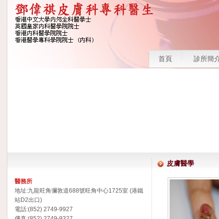
首頁
診所簡
皮膚醫學
醫務所
地址:九龍旺角彌敦道688號旺角中心1725室 (港鐵
站D2出口)
電話:(852) 2749-9927
傳真:(852) 2749-9327