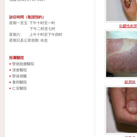
診症時間（敬請預約）
星期一至五: 下午十时至一时
化膿性肉
下午二时至七时
星期六: 上午十时至下午四时
星期日及公眾假期: 休息
附屬醫院
聖德肋撒醫院
浸會醫院
聖保祿醫
銀屑病
養和醫院
仁安醫院